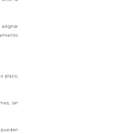
 asignar
tamiento
o plazo,
mas, sin
 pueden