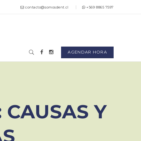
contacto@somosdent.cl
+569 8865 7597
AGENDAR HORA
: CAUSAS Y
AS