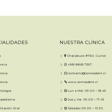
CIALIDADES
NUESTRA CLÍNICA
a
Chacabuco #760, Curicó
ncia
+569 8865 7597
oncia
contacto@somosdent.cl
oncia
www.somosdent.cl
tologia
Lun a Mié: 09:00 – 18:45
pediatría
Jue y Vie: 09:00 – 17:45
litación Oral
Sábados 09:00 – 13:30