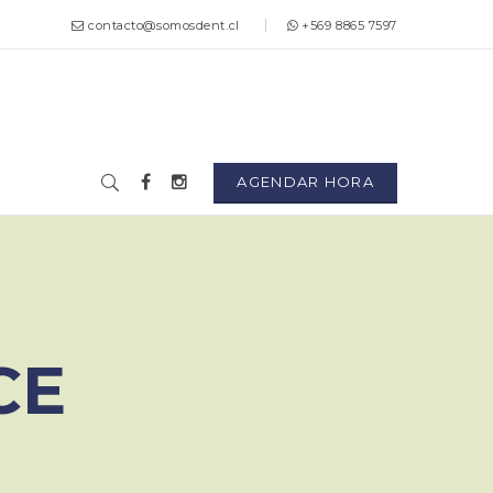
contacto@somosdent.cl
+569 8865 7597
AGENDAR HORA
CE